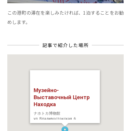
この港町の滞在を楽しみたければ、1泊することをお勧
めします。
Музейно-
Выставочный Центр
Находка
ナホトカ博物館
ул. Владивостокская, 6
http://museum-nakhodka.ru/