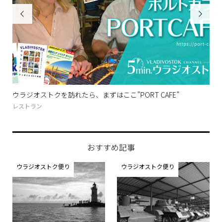


はここ”PORT CAFE”
MONOCHROME−モノクローム寫眞「
ウラジオストク便り
,
新着
おすすめ記事
ウラジオストク便り
ウラジオストク便り