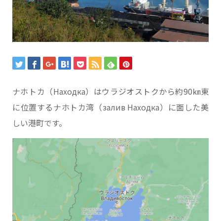
ナホトカ（Находка）はウラジオストクから約90㎞東
に位置するナホトカ湾（залив Находка）に面した美
しい港町です。