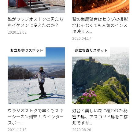
誰がウラジオストクの男たち
鷲の巣展望台はセクゾの撮影
をイケメンに変えたのか？
地じゃなくても人気のインス
タ映えス...
2020.12.02
2020.04.17
お立ち寄りスポット
お立ち寄りスポット
ウラジオストクで早くもスキ
灯台と美しい森に覆われた秘
ーシーズン到来！ ウインター
密の島、アスコリド島をご存
スポー...
知ですか...
2021.12.10
2020.08.26