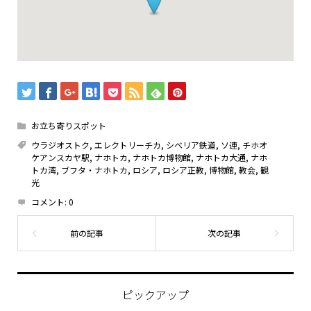
お立ち寄りスポット
ウラジオストク
,
エレクトリーチカ
,
シベリア鉄道
,
ソ連
,
チホオ
ケアンスカヤ駅
,
ナホトカ
,
ナホトカ博物館
,
ナホトカ大通
,
ナホ
トカ湾
,
ブフタ・ナホトカ
,
ロシア
,
ロシア正教
,
博物館
,
教会
,
観
光
コメント:
0
ピックアップ