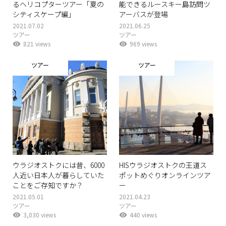
るヘリコプターツアー「夏の
能できるルースキー島訪問ツ
シティスケープ編」
アーバスが登場
2021.07.02
2021.06.25
ツアー
ツアー
821 views
969 views
ツアー
ツアー
ウラジオストクには昔、6000
HISウラジオストクの王道ス
人近い日本人が暮らしていた
ポットめぐりオンラインツア
ことをご存知ですか？
ー
2021.05.01
2021.04.23
ツアー
ツアー
3,030 views
440 views