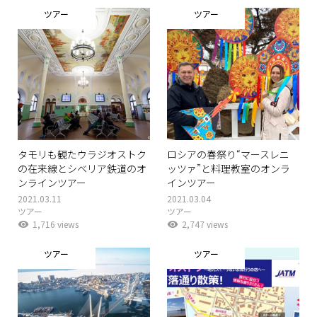
ツアー
ツアー
タモリも観たウラジオストク
ロシアの春祭り“マースレニ
の在来線とシベリア鉄道のオ
ッツァ”と料理教室のオンラ
ンラインツアー
インツアー
2021.03.11
2021.03.04
ツアー
ツアー
1,716 views
2,747 views
ツアー
ツアー