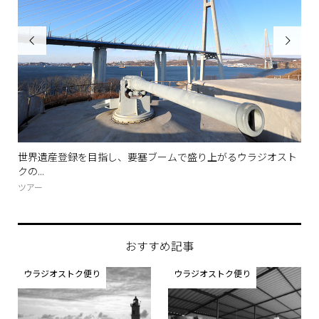


世界遺産登録を目指し、要塞ブームで盛り上がるウラジオスト
青
クの...
バス.
ツアー
ツア
おすすめ記事
ウラジオストク便り
ウラジオストク便り