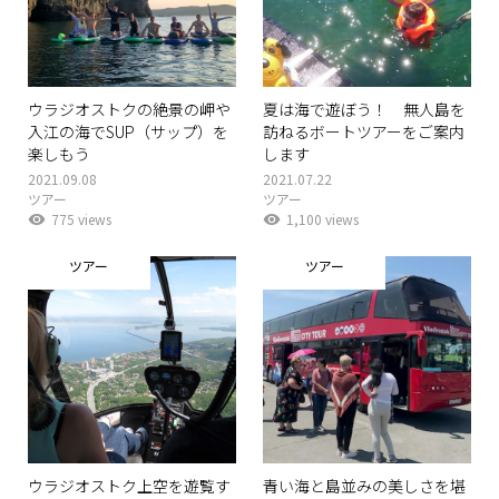
ウラジオストクの絶景の岬や
夏は海で遊ぼう！ 無人島を
入江の海でSUP（サップ）を
訪ねるボートツアーをご案内
楽しもう
します
2021.09.08
2021.07.22
ツアー
ツアー
775 views
1,100 views
ツアー
ツアー
ウラジオストク上空を遊覧す
青い海と島並みの美しさを堪