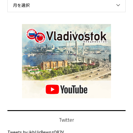
月を選択
Twitter
Tweets by ikbUjr8ewnzQ82V