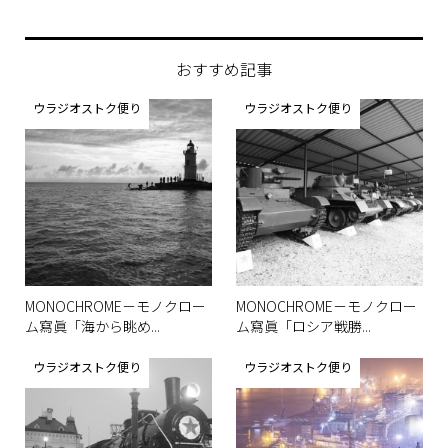
ツア
おすすめ記事
ウラジオストク便り
ウラジオストク便り
MONOCHROME－モノクロー
MONOCHROME－モノクロー
ム寫眞「海から眺め...
ム寫眞「ロシア戦勝...
ウラジオストク便り
ウラジオストク便り