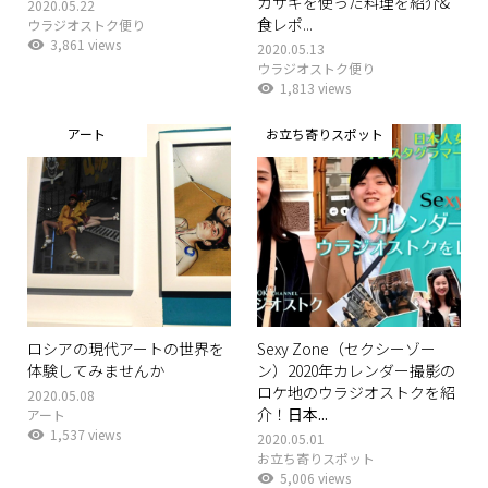
カサギを使った料理を紹介&
2020.05.22
食レポ...
ウラジオストク便り
3,861 views
2020.05.13
ウラジオストク便り
1,813 views
アート
お立ち寄りスポット
ロシアの現代アートの世界を
Sexy Zone（セクシーゾー
体験してみませんか
ン）2020年カレンダー撮影の
ロケ地のウラジオストクを紹
2020.05.08
介！
日本...
アート
1,537 views
2020.05.01
お立ち寄りスポット
5,006 views