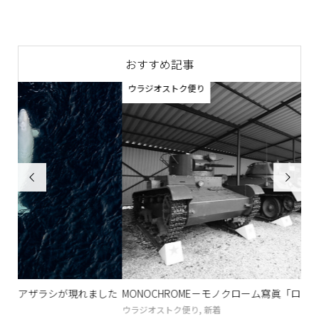
おすすめ記事
ウラジオストク便り


した
MONOCHROME－モノクローム寫眞「ロシア戦勝記念日と戦...
ウ
と...
ウラジオストク便り
,
新着