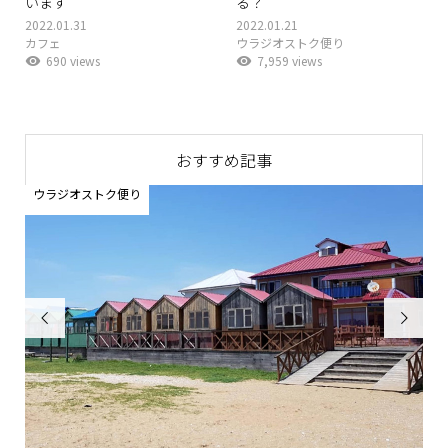
います
る？
2022.01.31
2022.01.21
カフェ
ウラジオストク便り
690 views
7,959 views
おすすめ記事
ウラジオストク便り

