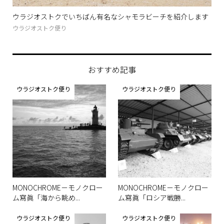
り
ウラジオストクでいちばん有名なシャモラビーチを紹介します
シベ
ウラジオストク便り
公共
おすすめ記事
ウラジオストク便り
ウラジオストク便り
MONOCHROME－モノクロー
MONOCHROME－モノクロー
ム寫眞「海から眺め...
ム寫眞「ロシア戦勝...
ウラジオストク便り
ウラジオストク便り