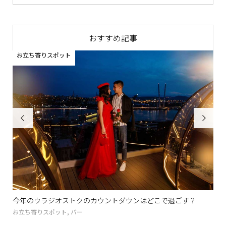
おすすめ記事
お立ち寄りスポット


..
今年のウラジオストクのカウントダウンはどこで過ごす？
「L
お立ち寄りスポット
,
バー
ツア