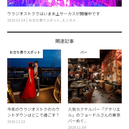
ウラジオストクではいま水上サーカスが開催中です
2020.03.24
お立ち寄りスポット
,
エンタメ
関連記事
お立ち寄りスポット
バー
今年のウラジオストクのカウ
人気カクテルバー「アテリエ
ントダウンはどこで過ごす？
ル」のフョードルさんの東京
バーめぐ...
2020.12.23
2020.11.04