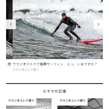


と思
ウラジオストクで極寒サーフィン えっ、いまですか？
ダ
ウラジオストク便り
グル
おすすめ記事
ウラジオストク便り
ウラジオストク便り