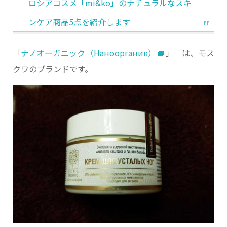
ロシアコスメ「mi&ko」のナチュラルなスキ
ンケア商品5点を紹介します
「
ナノオーガニック（Наноорганик）
」 は、モス
クワのブランドです。