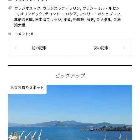
ウラジオストク
,
ウラジスラフ・ラリン
,
ウラジーミル・ルセン
コ
,
オリンピック
,
テコンドー
,
ロシア
,
ワシリー・オシェプコフ
,
嘉納治五郎
,
日本海ブリッジ
,
柔道
,
格闘技
,
歴史
,
金メダル
,
金角
湾大橋
コメント:
0
ピックアップ
お立ち寄りスポット