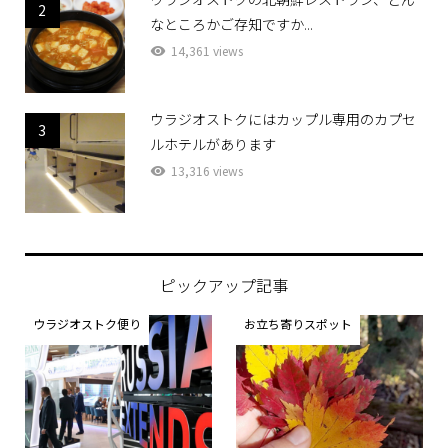
ウラジオストクの北朝鮮レストラン、どん
2
なところかご存知ですか...
14,361 views
ウラジオストクにはカップル専用のカプセ
3
ルホテルがあります
13,316 views
ピックアップ記事
ウラジオストク便り
お立ち寄りスポット