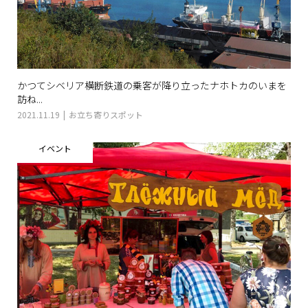
かつてシベリア横断鉄道の乗客が降り立ったナホトカのいまを
訪ね...
2021.11.19
お立ち寄りスポット
イベント