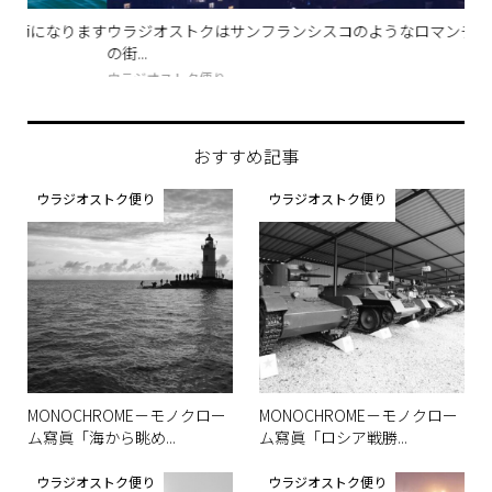
ます
ウラジオストクはサンフランシスコのようなロマンチックな霧
ウ
の街...
室」
ウラジオストク便り
グル
おすすめ記事
ウラジオストク便り
ウラジオストク便り
MONOCHROME－モノクロー
MONOCHROME－モノクロー
ム寫眞「海から眺め...
ム寫眞「ロシア戦勝...