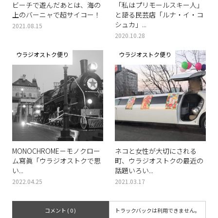
ビーチで遊んだあとは、海の
「私はプリモールスキー人」
上のバーニャで超サイコー！
と語る民芸店「ルナ・イ・コ
シュカ」...
2021.08.15
2020.10.28
ウラジオストク便り
ウラジオストク便り
MONOCHROME－モノクロー
ネコと女性が大切にされる
ム寫眞「ウラジオストクで思
町、ウラジオストクの最近の
い...
話題いろい...
2022.04.25
2021.03.17
コメント ( 0 )
トラックバックは利用できません。