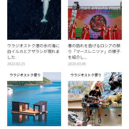
ウラジオストク港の氷の海に
春の訪れを告げるロシアの祭
白イルカとアザラシが現れま
り「マースレニツァ」の様子
した
を紹介し...
2022.02.25
2020.03.06
ウラジオストク便り
ウラジオストク便り