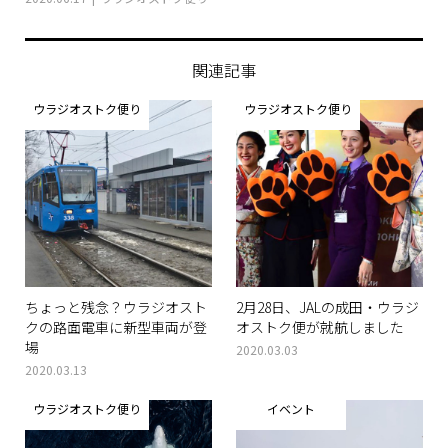
関連記事
ウラジオストク便り
ウラジオストク便り
ちょっと残念？ウラジオスト
2月28日、JALの成田・ウラジ
クの路面電車に新型車両が登
オストク便が就航しました
場
2020.03.03
2020.03.13
ウラジオストク便り
イベント