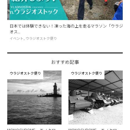
日本では体験できない！凍った海の上を走るマラソン「ウラジ
バ
オス...
ウラ
イベント
,
ウラジオストク便り
おすすめ記事
ウラジオストク便り
ウラジオストク便り