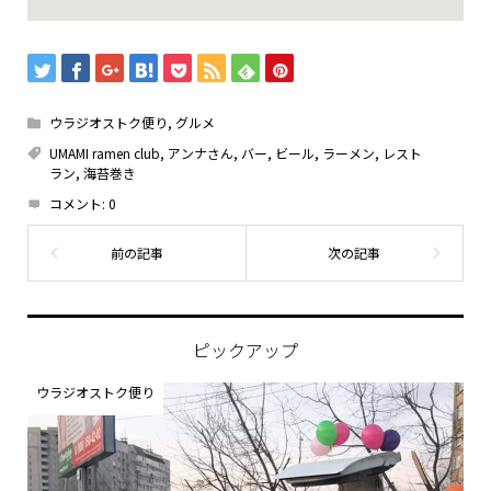
ウラジオストク便り
,
グルメ
UMAMI ramen club
,
アンナさん
,
バー
,
ビール
,
ラーメン
,
レスト
ラン
,
海苔巻き
コメント:
0
ピックアップ
ウラジオストク便り