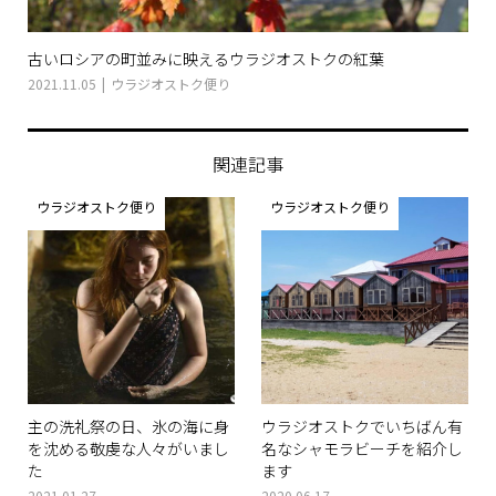
古いロシアの町並みに映えるウラジオストクの紅葉
2021.11.05
ウラジオストク便り
関連記事
ウラジオストク便り
ウラジオストク便り
主の洗礼祭の日、氷の海に身
ウラジオストクでいちばん有
を沈める敬虔な人々がいまし
名なシャモラビーチを紹介し
た
ます
2021.01.27
2020.06.17