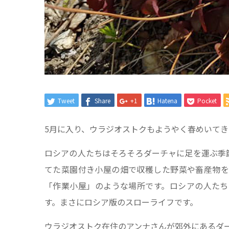
Tweet
Share
+1
Hatena
Pocket
5月に入り、ウラジオストクもようやく春めいて
ロシアの人たちはそろそろダーチャに足を運ぶ季
てた菜園付き小屋の畑で収穫した野菜や畜産物を
「作業小屋」のような場所です。ロシアの人たち
す。まさにロシア版のスローライフです。
ウラジオストク在住のアンナさんが郊外にあるダ