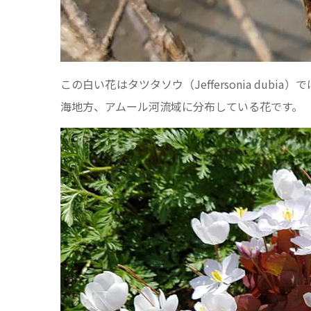
この白い花はタツタソウ（Jeffersonia du
海地方、アムール河流域に分布している花です。