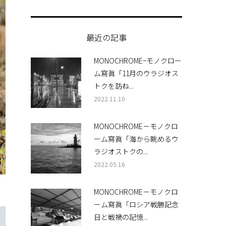
最近の記事
MONOCHROME−モノクロー
ム寫眞「11月のウラジオス
トクを訪ね...
2022.11.10
MONOCHROME－モノクロ
ーム寫眞「海から眺めるウ
ラジオストクの...
2022.05.16
MONOCHROME－モノクロ
ーム寫眞「ロシア戦勝記念
日と戦禍の記憶...