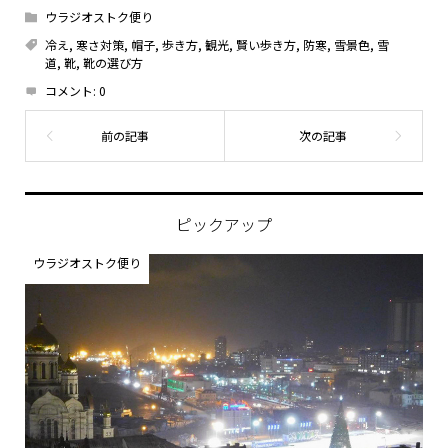
ウラジオストク便り
冷え
,
寒さ対策
,
帽子
,
歩き方
,
観光
,
賢い歩き方
,
防寒
,
雪景色
,
雪
道
,
靴
,
靴の選び方
コメント:
0
ピックアップ
ウラジオストク便り