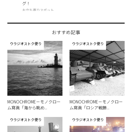
グ！
めぐ.
お立ち寄りスポット
バー
おすすめ記事
ウラジオストク便り
ウラジオストク便り
MONOCHROME－モノクロー
MONOCHROME－モノクロー
ム寫眞「海から眺め...
ム寫眞「ロシア戦勝...
ウラジオストク便り
ウラジオストク便り