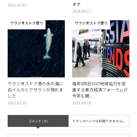
ます
2021.01.07
2020.06.17
ウラジオストク便り
ウラジオストク便り
ウラジオストク港の氷の海に
毎年9月日ロの地域協力を促
白イルカとアザラシが現れま
進する東方経済フォーラムが
した
今年も開...
2022.02.25
2021.09.18
コメント ( 0 )
トラックバックは利用できません。