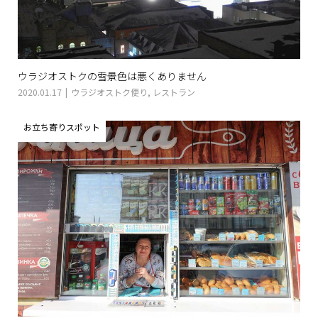
ウラジオストクの雪景色は悪くありません
2020.01.17
ウラジオストク便り
,
レストラン
お立ち寄りスポット