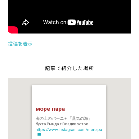
投稿を表示
море пара
海の上のバーニャ「蒸気の海」
бухта Рында г.Владивосток
https://www.instagram.com/more.para.vl/