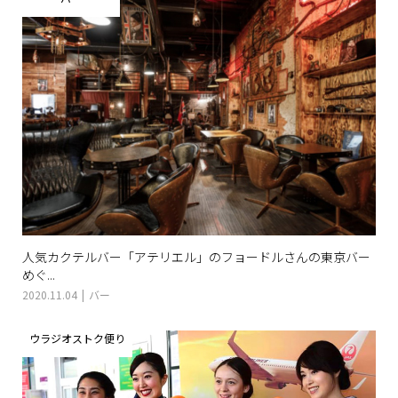
人気カクテルバー「アテリエル」のフョードルさんの東京バー
めぐ...
2020.11.04
バー
ウラジオストク便り