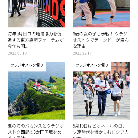
毎年9月日ロの地域協力を促
8歳の女の子も参戦！ ウラジ
進する東方経済フォーラムが
オストクでテコンドーが盛ん
今年も開...
な理由
2021.09.18
2021.12.17
ウラジオストク便り
ウラジオストク便り
夏の海のバカンスとウラジオ
5月19日はピオネールの日、
ストク西部の3か国国境をめ
ソ連時代を懐かしむロシア人