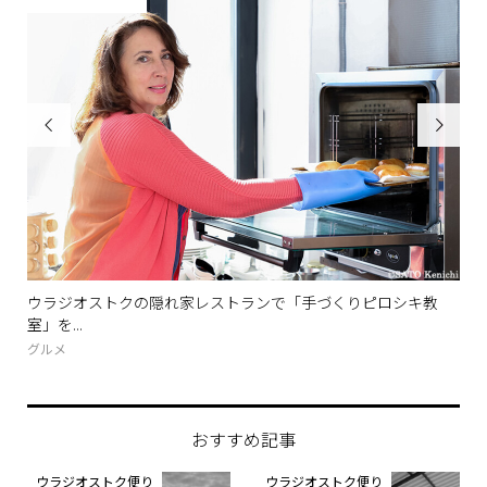


ーを
ウラジオストクの隠れ家レストランで「手づくりピロシキ教
ウ
室」を...
と...
グルメ
ツア
おすすめ記事
ウラジオストク便り
ウラジオストク便り