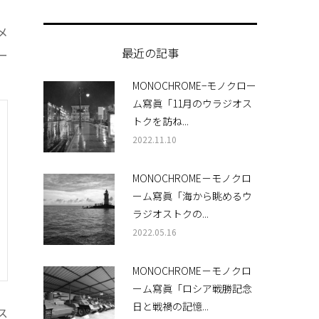
メ
最近の記事
ー
MONOCHROME−モノクロー
ム寫眞「11月のウラジオス
トクを訪ね...
2022.11.10
MONOCHROME－モノクロ
ーム寫眞「海から眺めるウ
ラジオストクの...
2022.05.16
MONOCHROME－モノクロ
ーム寫眞「ロシア戦勝記念
日と戦禍の記憶...
ス