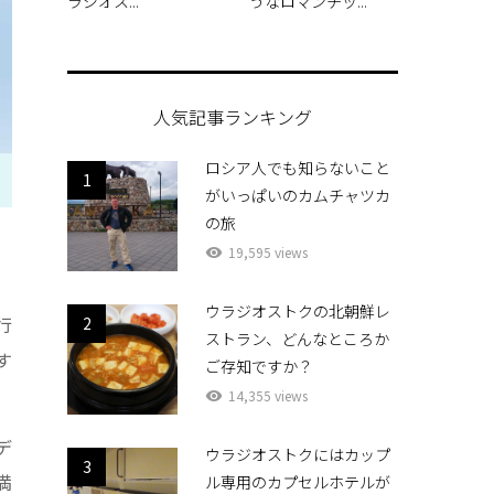
ラジオス...
うなロマンチッ...
人気記事ランキング
ロシア人でも知らないこと
1
がいっぱいのカムチャツカ
の旅
19,595 views
ウラジオストクの北朝鮮レ
行
2
ストラン、どんなところか
す
ご存知ですか？
14,355 views
デ
ウラジオストクにはカップ
3
満
ル専用のカプセルホテルが