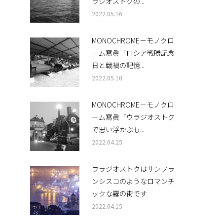
ラジオストクの...
2022.05.16
MONOCHROME－モノクロ
ーム寫眞「ロシア戦勝記念
日と戦禍の記憶...
2022.05.10
MONOCHROME－モノクロ
ーム寫眞「ウラジオストク
で思い浮かぶも...
2022.04.25
ウラジオストクはサンフラ
ンシスコのようなロマンチ
ックな霧の街です
2022.04.15