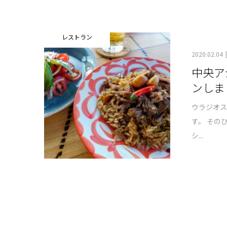
レストラン
2020.02.04
中央ア
ンしま
ウラジオ
す。 その
シ...