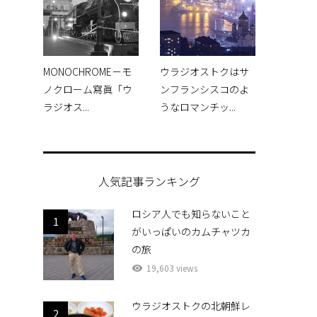
MONOCHROME－モ
ウラジオストクはサ
ノクローム寫眞「ウ
ンフランシスコのよ
ラジオス...
うなロマンチッ...
人気記事ランキング
ロシア人でも知らないこと
1
がいっぱいのカムチャツカ
の旅
19,603 views
ウラジオストクの北朝鮮レ
2