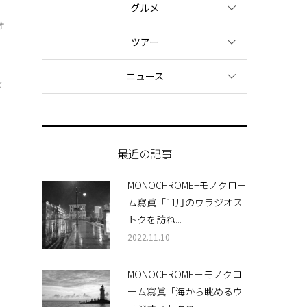
グルメ
オ
ツアー
ニュース
を
最近の記事
MONOCHROME−モノクロー
ム寫眞「11月のウラジオス
トクを訪ね...
2022.11.10
MONOCHROME－モノクロ
ーム寫眞「海から眺めるウ