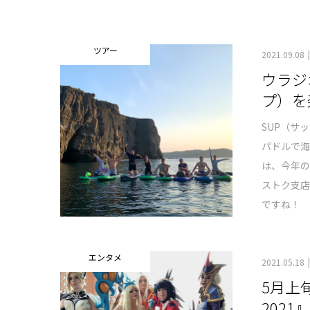
ツアー
2021.09.08
ウラジ
プ）を
SUP（サ
パドルで
は、今年の
ストク支店
ですね！
エンタメ
2021.05.18
5月上旬
202