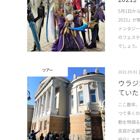
5月1日か
2021』
ァンタジー
のフェス
でしょう。
ツアー
2021.05.01
ウラジ
ていた
ここ数年
つて多く
動を物語る
支店が企
紹介します