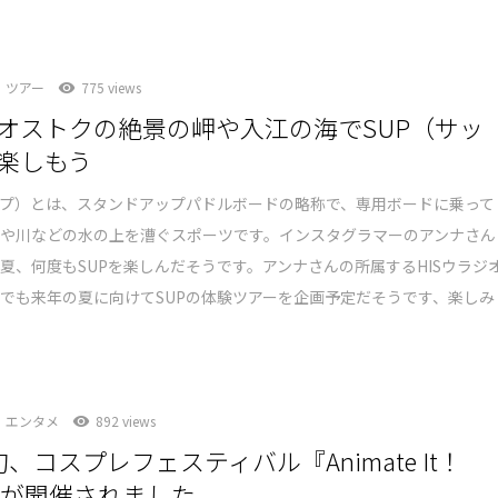
ツアー
775 views
オストクの絶景の岬や入江の海でSUP（サッ
楽しもう
ップ）とは、スタンドアップパドルボードの略称で、専用ボードに乗って
海や川などの水の上を漕ぐスポーツです。インスタグラマーのアンナさん
夏、何度もSUPを楽しんだそうです。アンナさんの所属するHISウラジ
でも来年の夏に向けてSUPの体験ツアーを企画予定だそうです、楽しみ
エンタメ
892 views
、コスプレフェスティバル『Animate It！
1』が開催されました