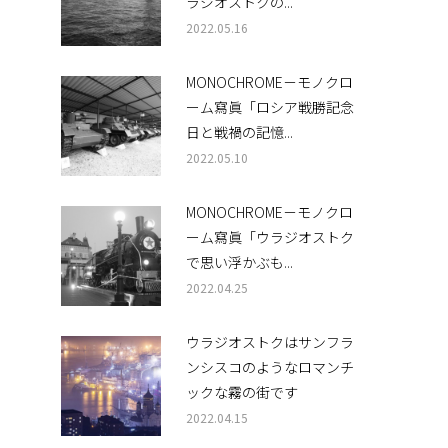
ラジオストクの...
2022.05.16
MONOCHROME－モノクロ
ーム寫眞「ロシア戦勝記念
日と戦禍の記憶...
2022.05.10
MONOCHROME－モノクロ
ーム寫眞「ウラジオストク
で思い浮かぶも...
2022.04.25
ウラジオストクはサンフラ
ンシスコのようなロマンチ
ックな霧の街です
2022.04.15