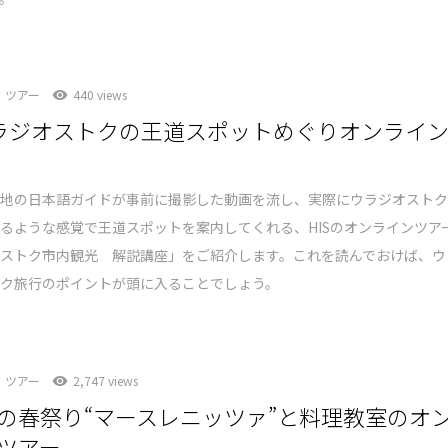
ツアー
440 views
ウラジオストクの王道スポットめぐりオンライ
現地の日本語ガイドが事前に撮影した動画を流し、実際にウラジオスト
るような感覚で王道スポットを案内してくれる、HISのオンラインツア
オストク市内観光 解説講座」をご紹介します。これを読んでおけば、ウ
トク旅行のポイントが頭に入ることでしょう。
ツアー
2,747 views
の春祭り“マースレニッツァ”と料理教室のオ
ツアー