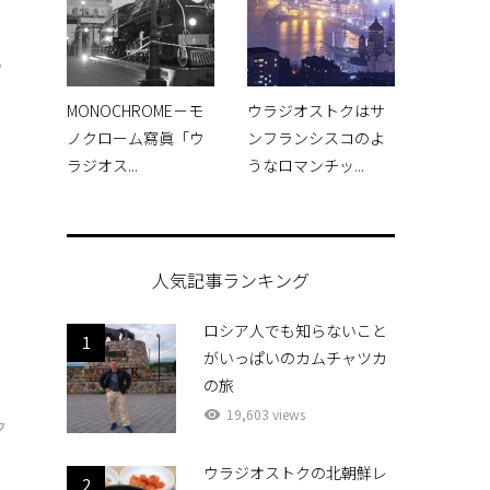
フ
例
MONOCHROME－モ
ウラジオストクはサ
ノクローム寫眞「ウ
ンフランシスコのよ
ラジオス...
うなロマンチッ...
人気記事ランキング
ロシア人でも知らないこと
1
がいっぱいのカムチャツカ
の旅
活
19,603 views
ク
ウラジオストクの北朝鮮レ
2