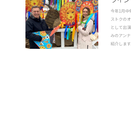
今年1月中
ストクの
として出
みのアンナ
紹介します