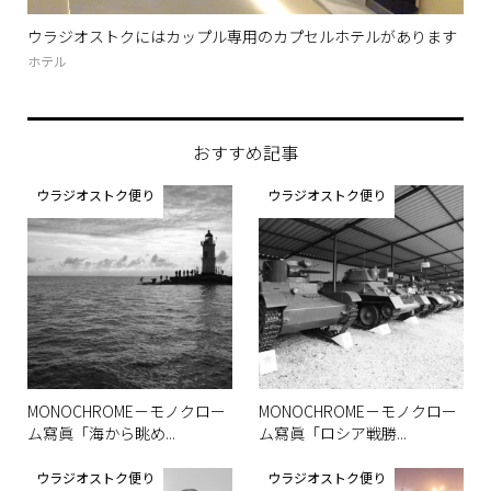
す
ウラジオストクにはカップル専用のカプセルホテルがあります
5
えま.
ホテル
グル
おすすめ記事
ウラジオストク便り
ウラジオストク便り
MONOCHROME－モノクロー
MONOCHROME－モノクロー
ム寫眞「海から眺め...
ム寫眞「ロシア戦勝...
ウラジオストク便り
ウラジオストク便り