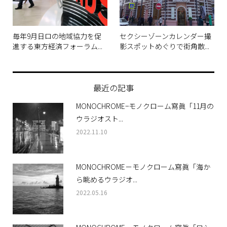
毎年9月日ロの地域協力を促
セクシーゾーンカレンダー撮
進する東方経済フォーラム...
影スポットめぐりで街角散...
最近の記事
MONOCHROME−モノクローム寫眞「11月の
ウラジオスト...
2022.11.10
MONOCHROME－モノクローム寫眞「海か
ら眺めるウラジオ...
2022.05.16