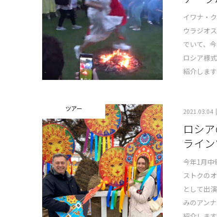
イワナ・ク
ウラジオ
でいて、今
ロシア様
紹介しま
ツアー
2021.03.04
ロシア
ライン
今年1月中
ストクの
として出
みのアンナ
紹介します