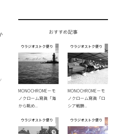
おすすめ記事
か
ウラジオストク便り
ウラジオストク便り
さ
ツ
MONOCHROME－モ
MONOCHROME－モ
ノクローム寫眞「海
ノクローム寫眞「ロ
から眺め...
シア戦勝...
ウラジオストク便り
ウラジオストク便り