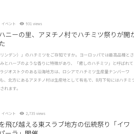
イベント
931 views
ハニーの里、アヌチノ村でハチミツ祭りが開
た
（リンデン）」のハチミツをご存知ですか。ヨーロッパでは最高品種と
甘みとハーブのような香りに特徴があり、「癒しのハチミツ」と呼ばれて
ウラジオストクのある沿海地方は、ロシアでハチミツ生産量ナンバーワ
も、北方にあるアヌチノ村は生産地として有名で、8月下旬にはハチミ
されます。
イベント
2,735 views
を飛び越える東スラブ地方の伝統祭り「イワ
パーラ」開催