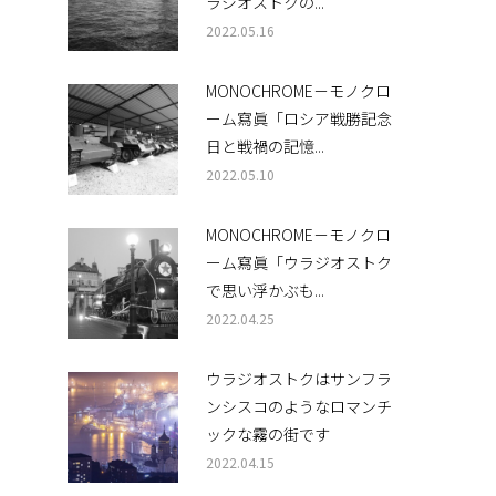
ラジオストクの...
2022.05.16
MONOCHROME－モノクロ
ーム寫眞「ロシア戦勝記念
日と戦禍の記憶...
2022.05.10
MONOCHROME－モノクロ
ーム寫眞「ウラジオストク
で思い浮かぶも...
2022.04.25
ウラジオストクはサンフラ
ンシスコのようなロマンチ
ックな霧の街です
2022.04.15