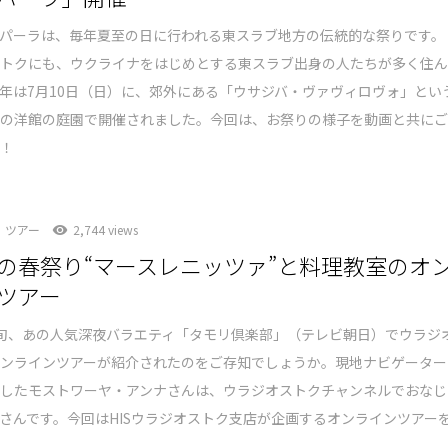
パーラは、毎年夏至の日に行われる東スラブ地方の伝統的な祭りです。
ストクにも、ウクライナをはじめとする東スラブ出身の人たちが多く住
年は7月10日（日）に、郊外にある「ウサジバ・ヴァヴィロヴォ」とい
式の洋館の庭園で開催されました。今回は、お祭りの様子を動画と共に
す！
ツアー
2,744 views
の春祭り“マースレニッツァ”と料理教室のオ
ツアー
旬、あの人気深夜バラエティ「タモリ倶楽部」（テレビ朝日）でウラジ
オンラインツアーが紹介されたのをご存知でしょうか。現地ナビゲーター
演したモストワーヤ・アンナさんは、ウラジオストクチャンネルでおなじ
さんです。今回はHISウラジオストク支店が企画するオンラインツアー
。