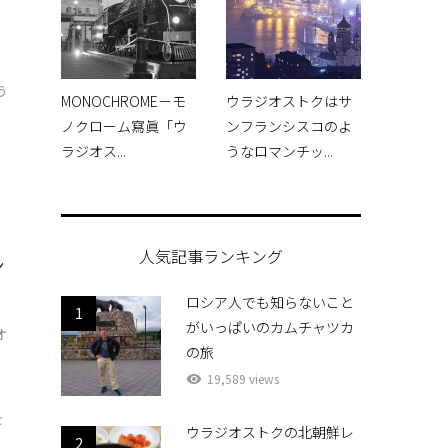
ん
う
MONOCHROME－モ
ウラジオストクはサ
ご
ノクローム寫眞「ウ
ンフランシスコのよ
ラジオス...
うなロマンチッ...
人気記事ランキング
ン
ロシア人でも知らないこと
1
がいっぱいのカムチャツカ
オ
の旅
19,589 views
を
ウラジオストクの北朝鮮レ
2