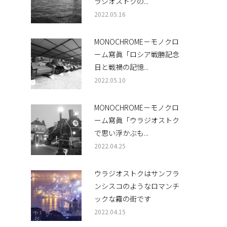
ラジオストクの...
2022.05.16
MONOCHROME－モノクロ
ーム寫眞「ロシア戦勝記念
日と戦禍の記憶...
2022.05.10
MONOCHROME－モノクロ
ーム寫眞「ウラジオストク
で思い浮かぶも...
2022.04.25
ウラジオストクはサンフラ
ンシスコのようなロマンチ
ックな霧の街です
2022.04.15