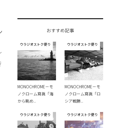
ン
おすすめ記事
ウラジオストク便り
ウラジオストク便り
し
き
MONOCHROME－モ
MONOCHROME－モ
ノクローム寫眞「海
ノクローム寫眞「ロ
から眺め...
シア戦勝...
ウラジオストク便り
ウラジオストク便り