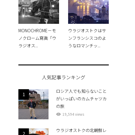
MONOCHROME－モ
ウラジオストクはサ
ノクローム寫眞「ウ
ンフランシスコのよ
ラジオス...
うなロマンチッ...
人気記事ランキング
ロシア人でも知らないこと
1
がいっぱいのカムチャツカ
の旅
19,594 views
ウラジオストクの北朝鮮レ
2