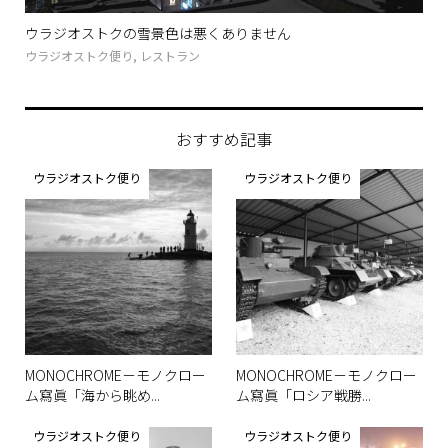
紹介
ウラジオストクの雪景色は悪くありません
ス
った.
ウラジオストク便り
,
レストラン
アー
おすすめ記事
ウラジオストク便り
ウラジオストク便り
MONOCHROME－モノクロー
MONOCHROME－モノクロー
ム寫眞「海から眺め...
ム寫眞「ロシア戦勝...
ウラジオストク便り
ウラジオストク便り