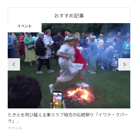
おすすめ記事
イベント


たき火を飛び越える東スラブ地方の伝統祭り「イワナ・クパー
青
ラ」...
バス.
イベント
ツア