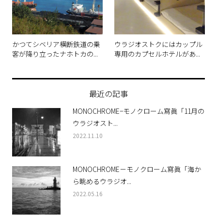
かつてシベリア横断鉄道の乗
ウラジオストクにはカップル
客が降り立ったナホトカの...
専用のカプセルホテルがあ...
最近の記事
MONOCHROME−モノクローム寫眞「11月の
ウラジオスト...
2022.11.10
MONOCHROME－モノクローム寫眞「海か
ら眺めるウラジオ...
2022.05.16