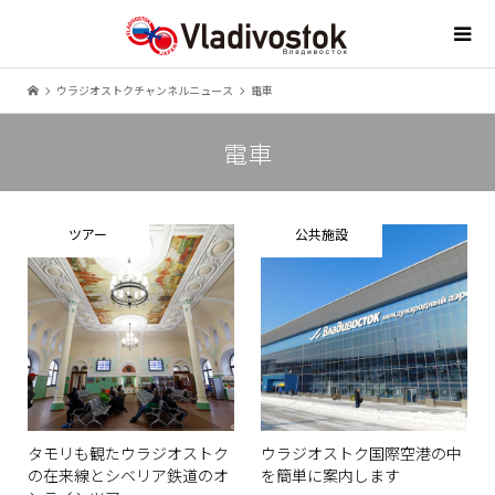
ウラジオストクチャンネルニュース
電車
電車
ツアー
公共施設
タモリも観たウラジオストク
ウラジオストク国際空港の中
の在来線とシベリア鉄道のオ
を簡単に案内します