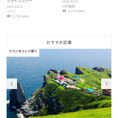
ンラインツアー
2020.02.07
公共施設
2021.03.11
2,715 views
ツアー
1,718 views
おすすめ記事
ウラジオストク便り
お

