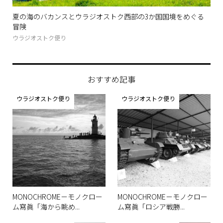
ます
夏の海のバカンスとウラジオストク西部の3か国国境をめぐる
ロ
冒険
お立
ウラジオストク便り
おすすめ記事
ウラジオストク便り
ウラジオストク便り
MONOCHROME－モノクロー
MONOCHROME－モノクロー
ム寫眞「海から眺め...
ム寫眞「ロシア戦勝...