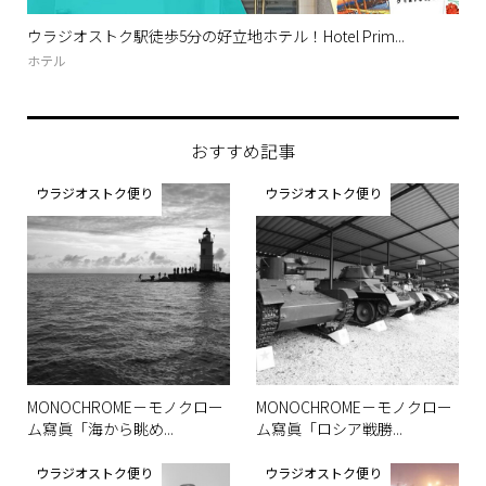
！！
ウラジオストク駅徒歩5分の好立地ホテル！Hotel Prim...
ナ
ニュ.
ホテル
グル
おすすめ記事
ウラジオストク便り
ウラジオストク便り
MONOCHROME－モノクロー
MONOCHROME－モノクロー
ム寫眞「海から眺め...
ム寫眞「ロシア戦勝...
ウラジオストク便り
ウラジオストク便り