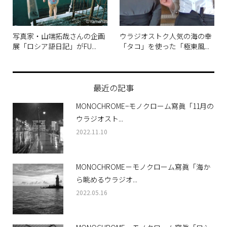
写真家・山端拓哉さんの企画
ウラジオストク人気の海の幸
展「ロシア語日記」がFU...
「タコ」を使った「極東風...
最近の記事
MONOCHROME−モノクローム寫眞「11月の
ウラジオスト...
2022.11.10
MONOCHROME－モノクローム寫眞「海か
ら眺めるウラジオ...
2022.05.16