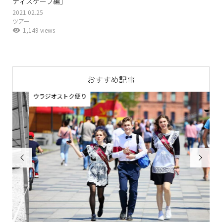
ティスケープ編」
2021.02.25
ツアー
1,149 views
おすすめ記事
ウラジオストク便り

