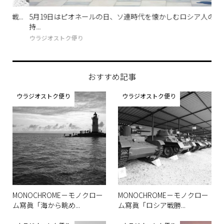
..
5月19日はピオネールの日、ソ連時代を懐かしむロシア人の気
ロ
持...
お土
ウラジオストク便り
おすすめ記事
ウラジオストク便り
ウラジオストク便り
MONOCHROME－モノクロー
MONOCHROME－モノクロー
ム寫眞「海から眺め...
ム寫眞「ロシア戦勝...