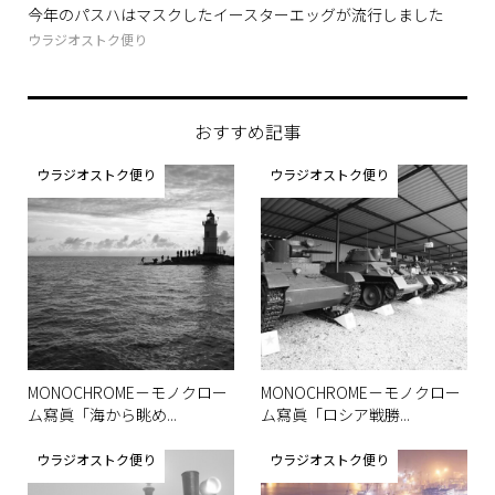
アー
今年のパスハはマスクしたイースターエッグが流行しました
Se
ウラジオストク便り
お立
おすすめ記事
ウラジオストク便り
ウラジオストク便り
MONOCHROME－モノクロー
MONOCHROME－モノクロー
ム寫眞「海から眺め...
ム寫眞「ロシア戦勝...
ウラジオストク便り
ウラジオストク便り