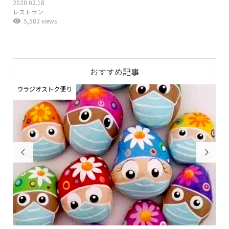
2020.02.18
レストラン
5,583 views
おすすめ記事
ウラジオストク便り
お

