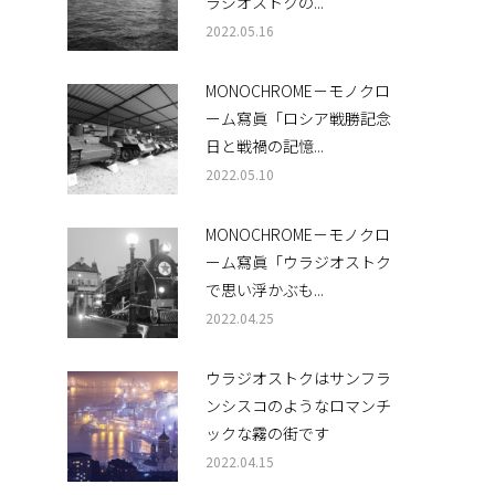
ラジオストクの...
2022.05.16
MONOCHROME－モノクロ
ーム寫眞「ロシア戦勝記念
日と戦禍の記憶...
2022.05.10
MONOCHROME－モノクロ
ーム寫眞「ウラジオストク
で思い浮かぶも...
2022.04.25
ウラジオストクはサンフラ
ンシスコのようなロマンチ
ックな霧の街です
2022.04.15