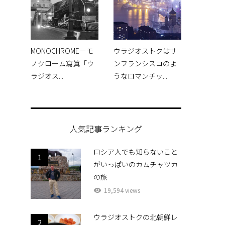
MONOCHROME－モ
ウラジオストクはサ
ノクローム寫眞「ウ
ンフランシスコのよ
ラジオス...
うなロマンチッ...
人気記事ランキング
ロシア人でも知らないこと
1
がいっぱいのカムチャツカ
の旅
19,594 views
ウラジオストクの北朝鮮レ
2